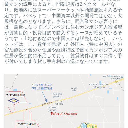
業マンの説明によると、開発規模は2ヘクタールとな
り、敷地内にはスーパーマーケットや商業施設も入る予
定です。バベットで、中国資本以外の開発ではかなり大
規模なものとなります。さらに、同営業マンが言うに
は、最近になってプノンペンに住むカンボジア人富裕層
が賃貸目的・投資目的で購入するケースが増えているそ
うです（土地付きなので中国人には販売しない）。バベ
ットでは、ここ数年で急増した外国人（特に中国人）の
宿泊施設を含めた住居や経済特区で働くカンボジア人の
住居が慢性的に不足しており、賃貸物件はすぐに借り手
が付いてしまう貸し手有利の市況になっています。