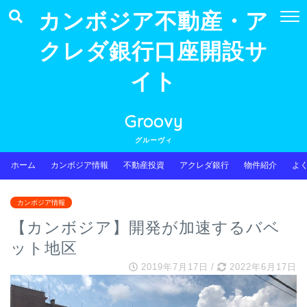
カンボジア不動産・ア
クレダ銀行口座開設サ
イト
Groovy
グルーヴィ
ホーム
カンボジア情報
不動産投資
アクレダ銀行
物件紹介
よ
カンボジア情報
【カンボジア】開発が加速するバベ
ット地区
2019年7月17日
/
2022年6月17日