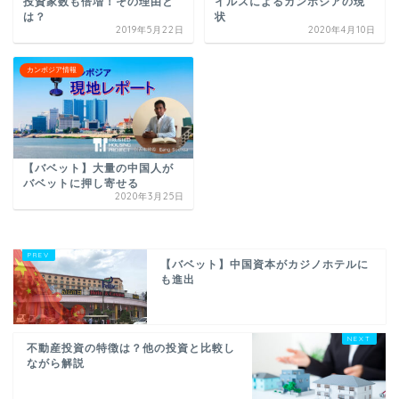
投資家数も倍増！その理由と
イルスによるカンボジアの現
は？
状
2019年5月22日
2020年4月10日
カンボジア情報
【バベット】大量の中国人が
バベットに押し寄せる
2020年3月25日
【バベット】中国資本がカジノホテルに
も進出
不動産投資の特徴は？他の投資と比較し
ながら解説