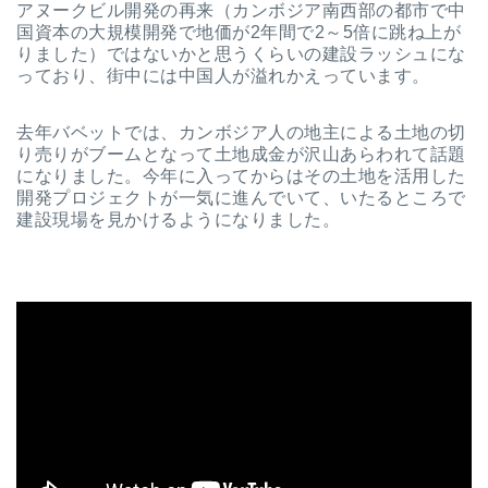
アヌークビル開発の再来（カンボジア南西部の都市で中
国資本の大規模開発で地価が2年間で2～5倍に跳ね上が
りました）ではないかと思うくらいの建設ラッシュにな
っており、街中には中国人が溢れかえっています。
去年バベットでは、カンボジア人の地主による土地の切
り売りがブームとなって土地成金が沢山あらわれて話題
になりました。今年に入ってからはその土地を活用した
開発プロジェクトが一気に進んでいて、いたるところで
建設現場を見かけるようになりました。