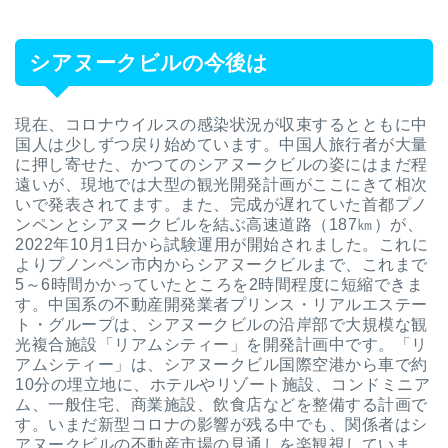
シアヌークビルの今後は
現在、コロナウイルスの感染状況が収束するとともに中
国人は少しずつ戻り始めています。中国人旅行者が大量
に押し寄せた、かつてのシアヌークビルの姿にはまだ程
遠いが、現地では大型の観光開発計画がここにきて相次
いで発表されてます。また、完成が遅れていた首都プノ
ンペンとシアヌークビルを結ぶ高速道路（187㎞）が、
2022年10月1日から試験運用が開始されました。これに
よりプノンペン市内からシアヌークビルまで、これまで
5～6時間かかっていたところを2時間程度に短縮できま
す。
中国系の不動産開発業者プリンス・リアルエステー
ト・グループは、シアヌークビルの沿岸部で大規模な観
光複合施設「リアムシティー」を開発計画中です。「リ
アムシティー」は、シアヌークビル国際空港から車で約
10分の埋立地に、ホテルやリゾート施設、コンドミニア
ム、一般住宅、商業施設、飲食店などを整備する計画で
す。いまだ新型コロナの影響が残る中でも、関係者はシ
アヌークビルの不動産市場の見通しを楽観視していま