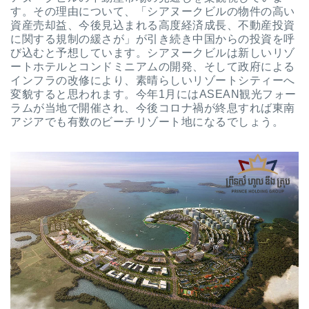
す。その理由について、「シアヌークビルの物件の高い
資産売却益、今後見込まれる高度経済成長、不動産投資
に関する規制の緩さが」が引き続き中国からの投資を呼
び込むと予想しています。シアヌークビルは新しいリゾ
ートホテルとコンドミニアムの開発、そして政府による
インフラの改修により、素晴らしいリゾートシティーへ
変貌すると思われます。今年1月にはASEAN観光フォー
ラムが当地で開催され、今後コロナ禍が終息すれば東南
アジアでも有数のビーチリゾート地になるでしょう。