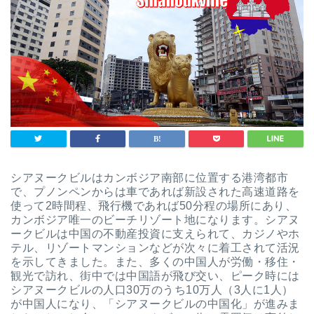
シアヌークビルはカンボジア南部に位置する港湾都市
で、プノンペンからは車であれば新設された高速道路を
使って2時間程、飛行機であれば50分程の場所にあり、
カンボジア唯一のビーチリゾート地になります。シアヌ
ークビルは中国の不動産投資に支えられて、カジノやホ
テル、リゾートマンションなどが次々に着工されて活況
を示してきました。また、多くの中国人が労働・移住・
観光で訪れ、街中では中国語が飛び交い、ピーク時には
シアヌークビルの人口30万のうち10万人（3人に1人）
が中国人になり、「シアヌークビルの中国化」が進みま