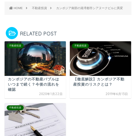
HOME
不動産投資
カンボジア南部の港湾都市シアヌークビルに異変
RELATED POST
不動産投資
不動産投資
カンボジアの不動産バブルは
【徹底解説】カンボジア不動
いつまで続く？今後の流れを
産投資のリスクとは？
確認
2020年1月22日
2019年6月13日
不動産投資