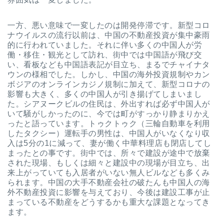
一方、悪い意味で一変したのは開発停滞です。新型コロ
ナウイルスの流行以前は、中国の不動産投資が集中豪雨
的に行われていました。それに伴い多くの中国人が労
働・移住・観光として訪れ、街中では中国語が飛び交
い、看板なども中国語表記が目立ち、まるでチャイナタ
ウンの様相でした。しかし、中国の海外投資規制やカン
ボジアのオンラインカジノ規制に加えて、新型コロナの
影響も大きく、多くの中国人が引き揚げてしまいまし
た。シアヌークビルの住民は、外出すれば必ず中国人が
いて騒がしかったのに、今では町がすっかり静まりかえ
ったと語っています。トゥクトゥク（三輪自動車を利用
したタクシー）運転手の男性は、中国人がいなくなり収
入は5分の1に減って、妻が働く中華料理店も閉店してし
まったとの事です。
街中では、所々で建設が途中で放棄
された現場、もしくは細々と建設中の現場が目立ち、出
来上がっていても入居者がいない無人ビルなども多くみ
られます。中国の大手不動産会社の破たんも中国人の海
外不動産投資に影響を与えており、今後は建設工事が止
まっている不動産をどうするかも重大な課題となってき
ます。