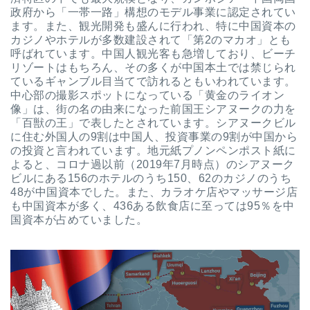
政府から「一帯一路」構想のモデル事業に認定されてい
ます。また、観光開発も盛んに行われ、特に中国資本の
カジノやホテルが多数建設されて「第2のマカオ」とも
呼ばれています。中国人観光客も急増しており、ビーチ
リゾートはもちろん、その多くが中国本土では禁じられ
ているギャンブル目当てで訪れるともいわれています。
中心部の撮影スポットになっている「黄金のライオン
像」は、街の名の由来になった前国王シアヌークの力を
「百獣の王」で表したとされています。シアヌークビル
に住む外国人の9割は中国人、投資事業の9割が中国から
の投資と言われています。地元紙プノンペンポスト紙に
よると、コロナ過以前（2019年7月時点）のシアヌーク
ビルにある156のホテルのうち150、62のカジノのうち
48が中国資本でした。また、カラオケ店やマッサージ店
も中国資本が多く、436ある飲食店に至っては95％を中
国資本が占めていました。