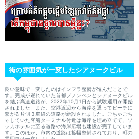
街の雰囲気が一変したシアヌークビル
良い意味で一変したのはインフラ整備が進んだことで
す。完成が遅れていた首都プノンペンとシアヌークビル
を結ぶ高速道路が、2022年10月1日から試験運用が開始
されました。また、
空港近辺から海岸を通ってビーチに
繋がる片側３車線の道路が新設されました。ごちゃごち
ゃしていた客船ターミナル付近は海岸を埋め立てて、ソ
ッカホテルに至る道路や海岸広場も建設が完了していま
す。このほか、市内の道路は拡幅整備されており、町の
雰囲気は一変しました。