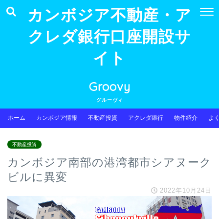
カンボジア不動産・ア
クレダ銀行口座開設サ
イト
Groovy
グルーヴィ
ホーム
カンボジア情報
不動産投資
アクレダ銀行
物件紹介
よ
不動産投資
カンボジア南部の港湾都市シアヌーク
ビルに異変
2022年10月24日